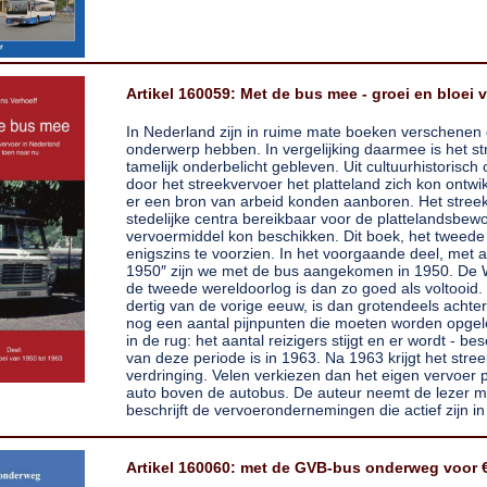
Artikel 160059: Met de bus mee - groei en bloei 
In Nederland zijn in ruime mate boeken verschenen d
onderwerp hebben. In vergelijking daarmee is het st
tamelijk onderbelicht gebleven. Uit cultuurhistorisch 
door het streekvervoer het platteland zich kon ontw
er een bron van arbeid konden aanboren. Het stre
stedelijke centra bereikbaar voor de plattelandsbew
vervoermiddel kon beschikken. Dit boek, het tweede 
enigszins te voorzien. In het voorgaande deel, met a
1950″ zijn we met de bus aangekomen in 1950. De 
de tweede wereldoorlog is dan zo goed als voltooid. 
dertig van de vorige eeuw, is dan grotendeels acht
nog een aantal pijnpunten die moeten worden opgelos
in de rug: het aantal reizigers stijgt en er wordt - 
van deze periode is in 1963. Na 1963 krijgt het str
verdringing. Velen verkiezen dan het eigen vervoer
auto boven de autobus. De auteur neemt de lezer me
beschrijft de vervoerondernemingen die actief zijn in
Artikel 160060: met de GVB-bus onderweg voor €