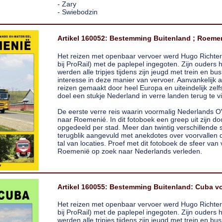
- Zary
- Swiebodzin
Artikel 160052: Bestemming Buitenland ; Roemen
Het reizen met openbaar vervoer werd Hugo Richter (
bij ProRail) met de paplepel ingegoten. Zijn ouders
werden alle tripjes tijdens zijn jeugd met trein en b
interesse in deze manier van vervoer. Aanvankelijk 
reizen gemaakt door heel Europa en uiteindelijk zelf
doel een stukje Nederland in verre landen terug te v
De eerste verre reis waarin voormalig Nederlands 
naar Roemenié. In dit fotoboek een greep uit zijn do
opgedeeld per stad. Meer dan twintig verschillende
terugblik aangevuld met anekdotes over voorvallen 
tal van locaties. Proef met dit fotoboek de sfeer van 
Roemenië op zoek naar Nederlands verleden.
Artikel 160055: Bestemming Buitenland: Cuba vo
Het reizen met openbaar vervoer werd Hugo Richter (
bij ProRail) met de paplepel ingegoten. Zijn ouders
werden alle tripjes tijdens zijn jeugd met trein en b