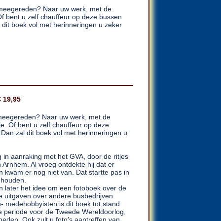
 meegereden? Naar uw werk, met de
f bent u zelf chauffeur op deze bussen
l dit boek vol met herinneringen u zeker
 19,95
 meegereden? Naar uw werk, met de
e. Of bent u zelf chauffeur op deze
 Dan zal dit boek vol met herinneringen u
 in aanraking met het GVA, door de ritjes
 Arnhem. Al vroeg ontdekte hij dat er
 kwam er nog niet van. Dat startte pas in
gehouden.
later het idee om een fotoboek over de
e uitgaven over andere busbedrijven.
- medehobbyisten is dit boek tot stand
de periode voor de Tweede Wereldoorlog,
heden. Ook zult u foto′s aantreffen van