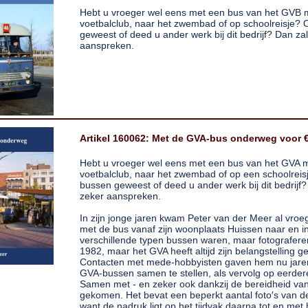
Hebt u vroeger wel eens met een bus van het GVB
voetbalclub, naar het zwembad of op schoolreisje? O
geweest of deed u ander werk bij dit bedrijf? Dan za
aanspreken.
Artikel 160062: Met de GVA-bus onderweg voor €
Hebt u vroeger wel eens met een bus van het GVA
voetbalclub, naar het zwembad of op een schoolreisj
bussen geweest of deed u ander werk bij dit bedrijf?
zeker aanspreken.
In zijn jonge jaren kwam Peter van der Meer al vroeg
met de bus vanaf zijn woonplaats Huissen naar en in
verschillende typen bussen waren, maar fotograferen
1982, maar het GVA heeft altijd zijn belangstelling 
Contacten met mede-hobbyisten gaven hem nu jaren 
GVA-bussen samen te stellen, als vervolg op eerder
Samen met - en zeker ook dankzij de bereidheid van
gekomen. Het bevat een beperkt aantal foto′s van 
want de nadruk ligt op het tijdvak daarna tot en met 