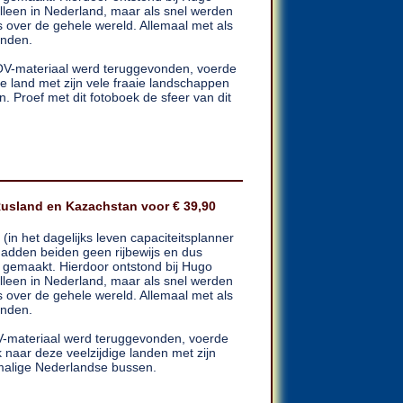
alleen in Nederland, maar als snel werden
s over de gehele wereld. Allemaal met als
inden.
OV-materiaal werd teruggevonden, voerde
ige land met zijn vele fraaie landschappen
 Proef met dit fotoboek de sfeer van dit
Rusland en Kazachstan voor € 39,90
in het dagelijks leven capaciteitsplanner
 hadden beiden geen rijbewijs en dus
us gemaakt. Hierdoor ontstond bij Hugo
alleen in Nederland, maar als snel werden
s over de gehele wereld. Allemaal met als
inden.
V-materiaal werd teruggevonden, voerde
 naar deze veelzijdige landen met zijn
rmalige Nederlandse bussen.