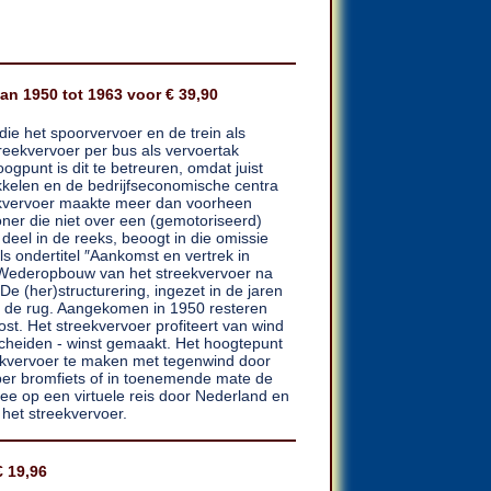
van 1950 tot 1963 voor € 39,90
ie het spoorvervoer en de trein als
reekvervoer per bus als vervoertak
oogpunt is dit te betreuren, omdat juist
ikkelen en de bedrijfseconomische centra
ekvervoer maakte meer dan voorheen
oner die niet over een (gemotoriseerd)
deel in de reeks, beoogt in die omissie
ls ondertitel ″Aankomst en vertrek in
Wederopbouw van het streekvervoer na
De (her)structurering, ingezet in de jaren
er de rug. Aangekomen in 1950 resteren
t. Het streekvervoer profiteert van wind
bescheiden - winst gemaakt. Het hoogtepunt
eekvervoer te maken met tegenwind door
 per bromfiets of in toenemende mate de
e op een virtuele reis door Nederland en
 het streekvervoer.
 19,96