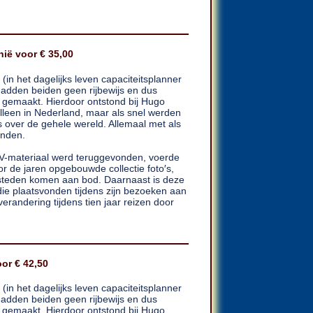
ië voor € 35,00
in het dagelijks leven capaciteitsplanner
 hadden beiden geen rijbewijs en dus
us gemaakt. Hierdoor ontstond bij Hugo
alleen in Nederland, maar als snel werden
s over de gehele wereld. Allemaal met als
inden.
OV-materiaal werd teruggevonden, voerde
or de jaren opgebouwde collectie foto′s,
 steden komen aan bod. Daarnaast is deze
die plaatsvonden tijdens zijn bezoeken aan
verandering tijdens tien jaar reizen door
or € 42,50
in het dagelijks leven capaciteitsplanner
 hadden beiden geen rijbewijs en dus
us gemaakt. Hierdoor ontstond bij Hugo