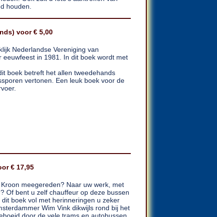
nd houden.
nds) voor € 5,00
lijk Nederlandse Vereniging van
eeuwfeest in 1981. In dit boek wordt met
it boek betreft het allen tweedehands
ssporen vertonen. Een leuk boek voor de
rvoer.
or € 17,95
& Kroon meegereden? Naar uw werk, met
e? Of bent u zelf chauffeur op deze bussen
l dit boek vol met herinneringen u zeker
msterdammer Wim Vink dikwijls rond bij het
eboeid door de vele trams en autobussen,