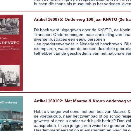
bussen die thans als museumbus het verleden leve
Artikel 160075: Onderweg 100 jaar KNVTO (2e ha
Dit boek werd uitgegeven door de KNVTO, de Konink
Transport-Ondernemingen, naar aanleiding van haar 
diverse illustraties een eeuw personen
- en goederenvervoer in Nederland beschreven. Bij d
exemplaren, waardoor de boeken duidelijke gebruik
liefhebber van de geschiedenis van het nationale ve
Artikel 160102: Met Maarse & Kroon onderweg vo
Hebt u vroeger wel eens met een bus van Maarse 
de voetbalclub, naar het zwembad of op schoolreisj
geweest of deed u ander werk bij dit bedrijf? Dan za
aanspreken. In zijn jonge jaren zwierf de geboren A
Haarlemmermeerstation in Amsterdam en werd hij g