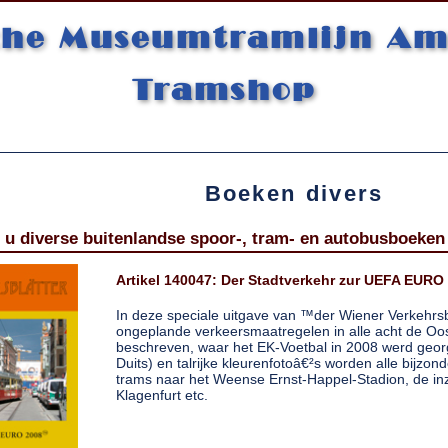
sche Museumtramlijn A
Tramshop
Boeken divers
 u diverse buitenlandse spoor-, tram- en autobusboeken
Artikel 140047: Der Stadtverkehr zur UEFA EURO 
In deze speciale uitgave van ™der Wiener Verkehrsb
ongeplande verkeersmaatregelen in alle acht de Oos
beschreven, waar het EK-Voetbal in 2008 werd georg
Duits) en talrijke kleurenfotoâ€²s worden alle bijzo
trams naar het Weense Ernst-Happel-Stadion, de in
Klagenfurt etc.